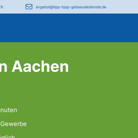
79
angebot@tipp-topp-gebaeudedienste.de
in Aachen
inuten
& Gewerbe
glich