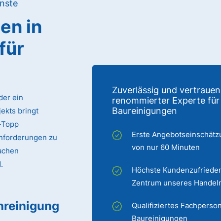
nste
gen
in
für
Zuverlässig und vertrauen
der ein
renommierter Experte für
Baureinigungen
ekts bringt
p-Topp
Erste Angebotseinschätz
Anforderungen zu
von nur 60 Minuten
Aachen
.
Höchste Kundenzufrieden
Zentrum unseres Handel
nreinigung
Qualifiziertes Fachperson
Baureinigungen