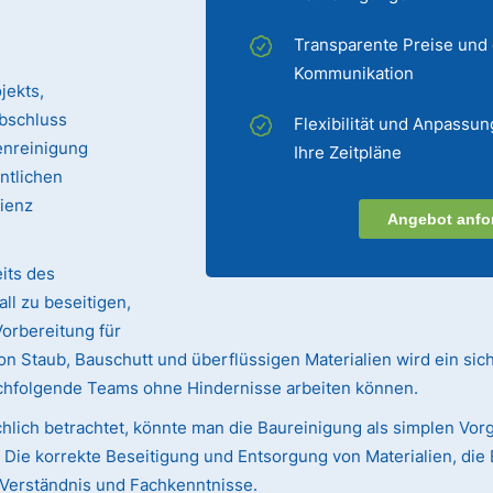
Transparente Preise und
Kommunikation
jekts,
bschluss
Flexibilität und Anpassun
enreinigung
Ihre Zeitpläne
entlichen
zienz
Angebot anfo
its des
ll zu beseitigen,
Vorbereitung für
n Staub, Bauschutt und überflüssigen Materialien wird ein sic
achfolgende Teams ohne Hindernisse arbeiten können.
hlich betrachtet, könnte man die Baureinigung als simplen Vorg
ie korrekte Beseitigung und Entsorgung von Materialien, die 
s Verständnis und Fachkenntnisse.