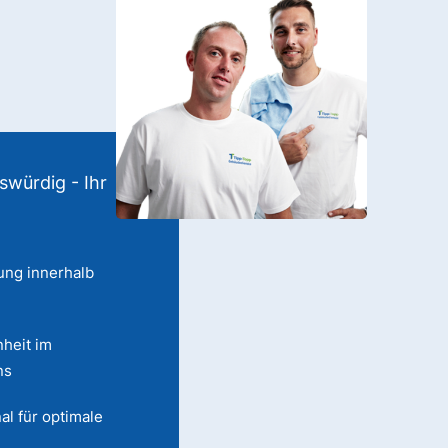
swürdig - Ihr
ung innerhalb
heit im
ns
al für optimale