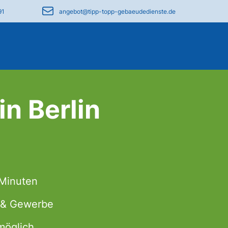
91
angebot@tipp-topp-gebaeudedienste.de
in Berlin
 Minuten
t & Gewerbe
möglich