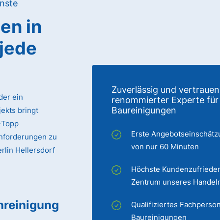
nste
gen
in
 jede
Zuverlässig und vertrauen
der ein
renommierter Experte für
Baureinigungen
ekts bringt
p-Topp
Erste Angebotseinschätz
Anforderungen zu
von nur 60 Minuten
erlin Hellersdorf
Höchste Kundenzufrieden
Zentrum unseres Handel
nreinigung
Qualifiziertes Fachperson
Baureinigungen