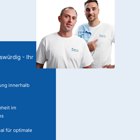
swürdig - Ihr
ung innerhalb
heit im
ns
al für optimale