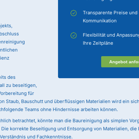
Transparente Preise und
Kommunikation
jekts,
bschluss
Flexibilität und Anpassun
enreinigung
Ihre Zeitpläne
entlichen
zienz
Angebot anfo
its des
ll zu beseitigen,
Vorbereitung für
n Staub, Bauschutt und überflüssigen Materialien wird ein sic
achfolgende Teams ohne Hindernisse arbeiten können.
hlich betrachtet, könnte man die Baureinigung als simplen Vorg
ie korrekte Beseitigung und Entsorgung von Materialien, die 
s Verständnis und Fachkenntnisse.