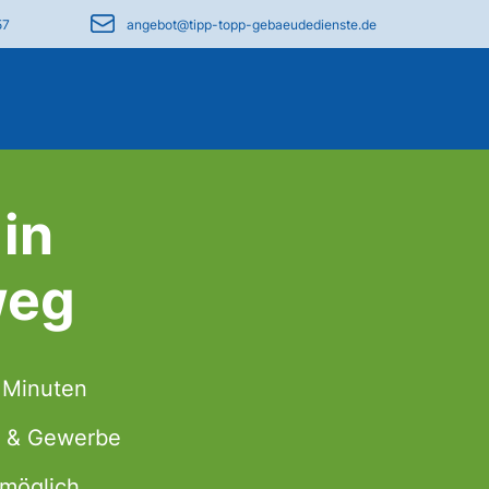
57
angebot@tipp-topp-gebaeudedienste.de
in
weg
0 Minuten
at & Gewerbe
 möglich