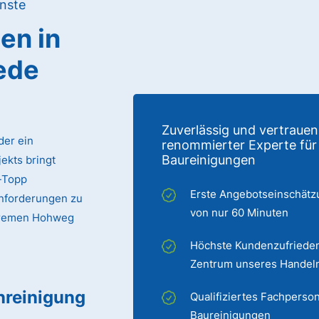
nste
gen
in
jede
Zuverlässig und vertrauen
der ein
renommierter Experte für
Baureinigungen
ekts bringt
p-Topp
Erste Angebotseinschätz
Anforderungen zu
von nur 60 Minuten
n Bremen Hohweg
Höchste Kundenzufrieden
Zentrum unseres Handel
nreinigung
Qualifiziertes Fachperson
Baureinigungen