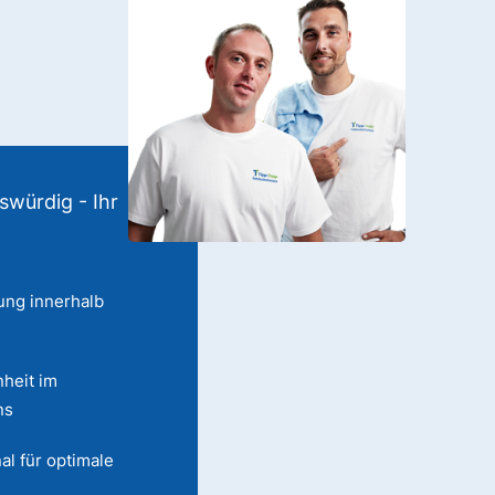
swürdig - Ihr
ung innerhalb
heit im
ns
al für optimale