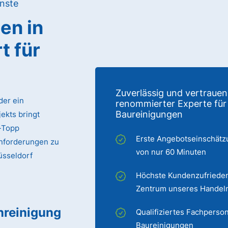
nste
gen
in
rt
für
Zuverlässig und vertrauen
der ein
renommierter Experte für
Baureinigungen
ekts bringt
p-Topp
Erste Angebotseinschätz
Anforderungen zu
von nur 60 Minuten
Düsseldorf
Höchste Kundenzufrieden
Zentrum unseres Handel
nreinigung
Qualifiziertes Fachperson
Baureinigungen