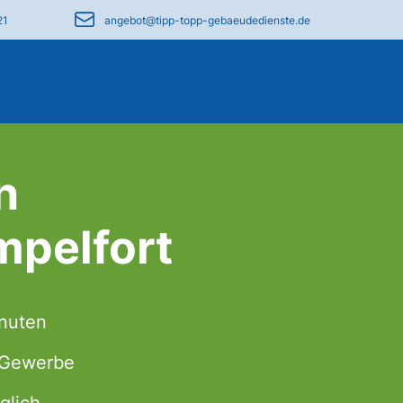
21
angebot@tipp-topp-gebaeudedienste.de
n
mpelfort
inuten
& Gewerbe
glich