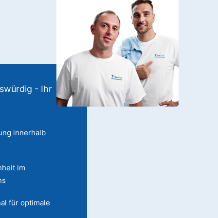
swürdig - Ihr
ung innerhalb
heit im
ns
al für optimale