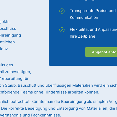
Transparente Preise und
Kommunikation
jekts,
bschluss
Flexibilität und Anpassun
enreinigung
Ihre Zeitpläne
entlichen
zienz
Angebot anfo
its des
ll zu beseitigen,
Vorbereitung für
n Staub, Bauschutt und überflüssigen Materialien wird ein sic
achfolgende Teams ohne Hindernisse arbeiten können.
hlich betrachtet, könnte man die Baureinigung als simplen Vorg
ie korrekte Beseitigung und Entsorgung von Materialien, die 
s Verständnis und Fachkenntnisse.