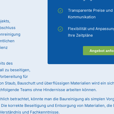
Transparente Preise und
Kommunikation
jekts,
bschluss
Flexibilität und Anpassun
enreinigung
Ihre Zeitpläne
entlichen
zienz
Angebot anfo
its des
ll zu beseitigen,
Vorbereitung für
n Staub, Bauschutt und überflüssigen Materialien wird ein sic
achfolgende Teams ohne Hindernisse arbeiten können.
hlich betrachtet, könnte man die Baureinigung als simplen Vorg
ie korrekte Beseitigung und Entsorgung von Materialien, die 
s Verständnis und Fachkenntnisse.