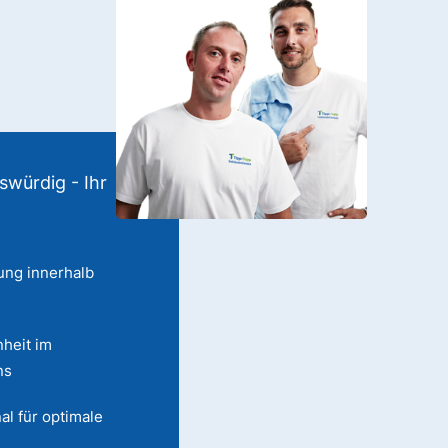
swürdig - Ihr
ung innerhalb
heit im
ns
al für optimale