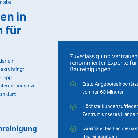
nste
gen
in
m
für
Zuverlässig und vertrauen
der ein
renommierter Experte für
Baureinigungen
ekts bringt
p-Topp
Erste Angebotseinschätz
Anforderungen zu
von nur 60 Minuten
rankfurt
.
Höchste Kundenzufrieden
Zentrum unseres Handel
nreinigung
Qualifiziertes Fachperson
Baureinigungen