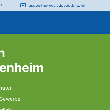
57
angebot@tipp-topp-gebaeudedienste.de
n
kenheim
inuten
& Gewerbe
glich