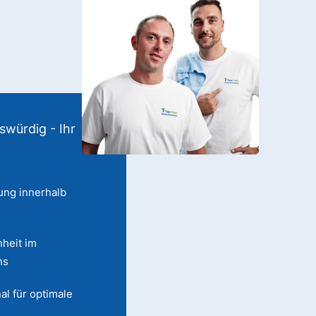
swürdig - Ihr
ung innerhalb
heit im
ns
al für optimale