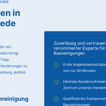
nste
gen
in
jede
Zuverlässig und vertrauen
der ein
renommierter Experte für
Baureinigungen
ekts bringt
p-Topp
Erste Angebotseinschätz
Anforderungen zu
von nur 60 Minuten
Hamburg Jenfeld
Höchste Kundenzufrieden
Zentrum unseres Handel
nreinigung
Qualifiziertes Fachperson
Baureinigungen