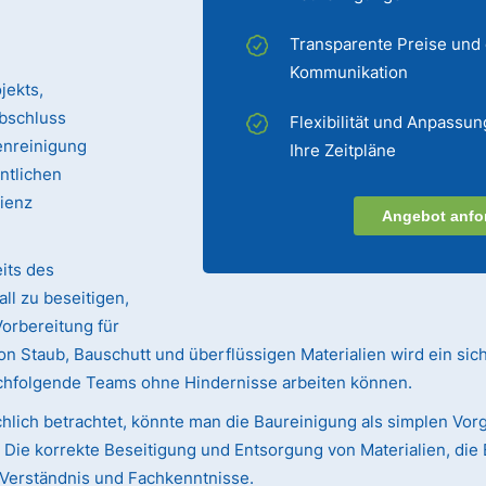
Transparente Preise und
Kommunikation
jekts,
bschluss
Flexibilität und Anpassun
enreinigung
Ihre Zeitpläne
entlichen
zienz
Angebot anfo
its des
ll zu beseitigen,
Vorbereitung für
n Staub, Bauschutt und überflüssigen Materialien wird ein sic
achfolgende Teams ohne Hindernisse arbeiten können.
hlich betrachtet, könnte man die Baureinigung als simplen Vorg
ie korrekte Beseitigung und Entsorgung von Materialien, die 
s Verständnis und Fachkenntnisse.