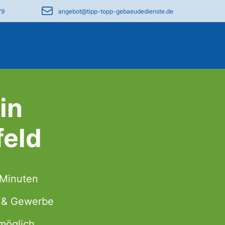
79
angebot@tipp-topp-gebaeudedienste.de
in
eld
 Minuten
t & Gewerbe
möglich