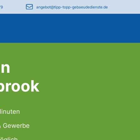
79
angebot@tipp-topp-gebaeudedienste.de
in
brook
Minuten
 & Gewerbe
öglich