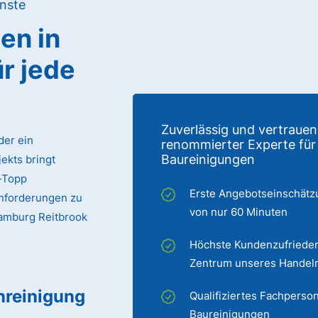
nste
gen
in
ür jede
Zuverlässig und vertrauen
der ein
renommierter Experte für
Baureinigungen
ekts bringt
p-Topp
Erste Angebotseinschätz
Anforderungen zu
von nur 60 Minuten
 Hamburg Reitbrook
Höchste Kundenzufrieden
Zentrum unseres Handel
nreinigung
Qualifiziertes Fachperson
Baureinigungen