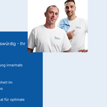
swürdig - Ihr
ung innerhalb
heit im
ns
al für optimale