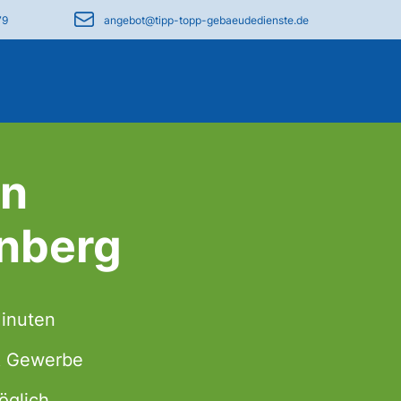
79
angebot@tipp-topp-gebaeudedienste.de
in
nberg
Minuten
 & Gewerbe
öglich