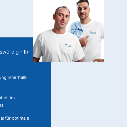
swürdig - Ihr
ung innerhalb
heit im
ns
al für optimale