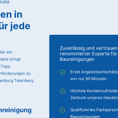
nste
gen
in
ür jede
Zuverlässig und vertrauen
der ein
renommierter Experte für
Baureinigungen
ekts bringt
p-Topp
Erste Angebotseinschätz
Anforderungen zu
von nur 60 Minuten
 Hamburg Tatenberg
Höchste Kundenzufrieden
Zentrum unseres Handel
nreinigung
Qualifiziertes Fachperson
Baureinigungen