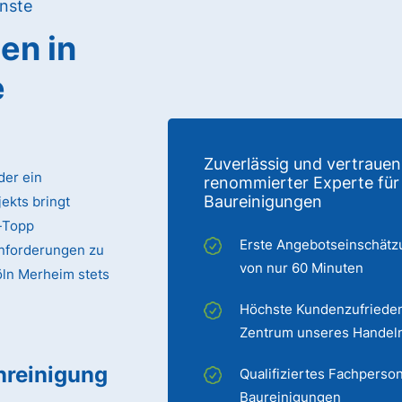
nste
gen
in
e
Zuverlässig und vertrauen
der ein
renommierter Experte für
Baureinigungen
ekts bringt
p-Topp
Erste Angebotseinschätz
Anforderungen zu
von nur 60 Minuten
Köln Merheim stets
Höchste Kundenzufrieden
Zentrum unseres Handel
nreinigung
Qualifiziertes Fachperson
Baureinigungen