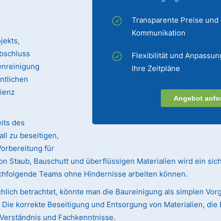
Transparente Preise und
Kommunikation
jekts,
bschluss
Flexibilität und Anpassun
enreinigung
Ihre Zeitpläne
entlichen
zienz
Angebot anfo
its des
ll zu beseitigen,
Vorbereitung für
n Staub, Bauschutt und überflüssigen Materialien wird ein sic
achfolgende Teams ohne Hindernisse arbeiten können.
hlich betrachtet, könnte man die Baureinigung als simplen Vorg
ie korrekte Beseitigung und Entsorgung von Materialien, die 
s Verständnis und Fachkenntnisse.