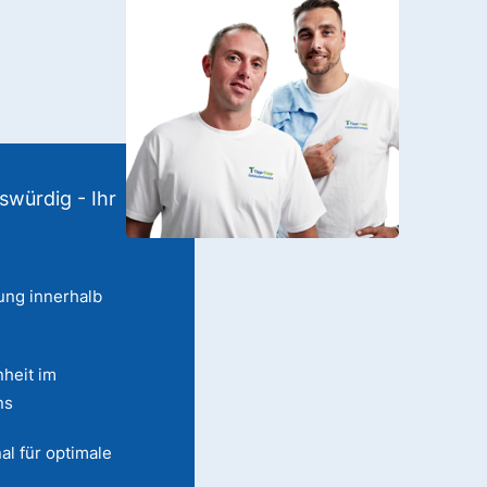
swürdig - Ihr
ung innerhalb
heit im
ns
al für optimale