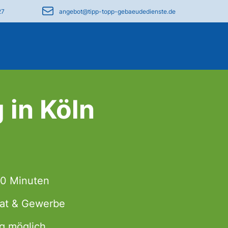
27
angebot@tipp-topp-gebaeudedienste.de
 in Köln
60 Minuten
ivat & Gewerbe
g möglich