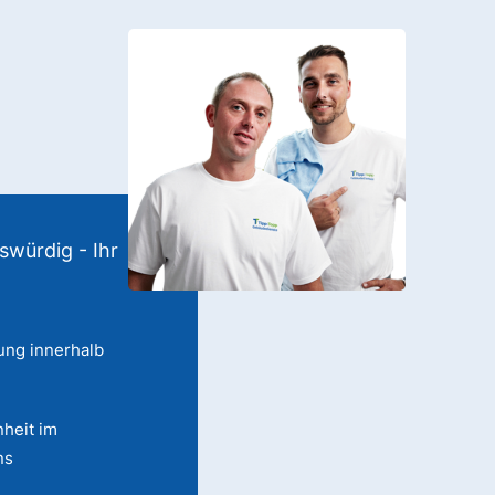
swürdig - Ihr
ung innerhalb
heit im
ns