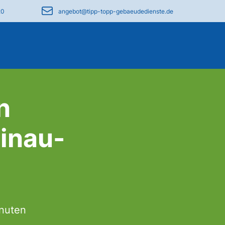
20
angebot@tipp-topp-gebaeudedienste.de
n
inau-
inuten