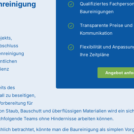
nreinigung
Qualifiziertes Fachperson
Baureinigungen
Transparente Preise und
Kommunikation
jekts,
bschluss
Flexibilität und Anpassun
enreinigung
Ihre Zeitpläne
entlichen
zienz
Angebot anfo
its des
ll zu beseitigen,
Vorbereitung für
n Staub, Bauschutt und überflüssigen Materialien wird ein sic
achfolgende Teams ohne Hindernisse arbeiten können.
hlich betrachtet, könnte man die Baureinigung als simplen Vorg