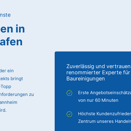
nste
gen
in
afen
Zuverlässig und vertrauen
der ein
renommierter Experte für
Baureinigungen
ekts bringt
p-Topp
Erste Angebotseinschätz
Anforderungen zu
von nur 60 Minuten
 Mannheim
ird.
Höchste Kundenzufrieden
Zentrum unseres Handel