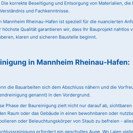
ie korrekte Beseitigung und Entsorgung von Materialien, die 
s Verständnis und Fachkenntnisse.
 Mannheim Rheinau-Hafen ist speziell für die nuancierten Anf
chste Qualität garantieren wir, dass Ihr Bauprojekt nahtlos vo
uberen, klaren und sicheren Baustelle beginnt.
einigung
in Mannheim Rheinau-Hafen
:
 die Bauarbeiten sich dem Abschluss nähern und die Vorfreude 
endreinigung genannt) in den Vordergrund.
e Phase der Baureinigung zielt nicht nur darauf ab, sichtbaren
ie den Raum oder das Gebäude in einen bewohnbaren oder nutzba
olieren oder Beleuchtungskörper von Staub zu befreien - alles w
chlussreinigung erfordert ein geschultes Auge. Wo Laien viell