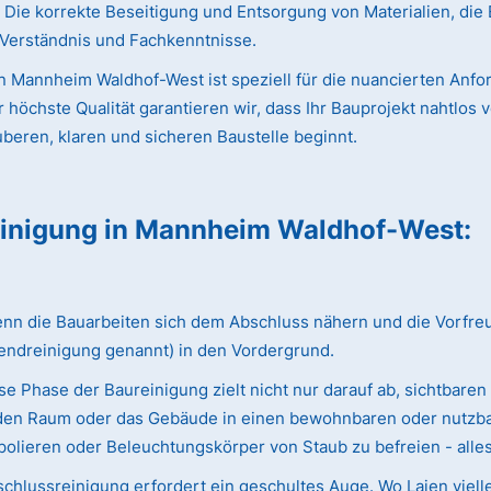
ie korrekte Beseitigung und Entsorgung von Materialien, die 
s Verständnis und Fachkenntnisse.
 Mannheim Waldhof-West ist speziell für die nuancierten Anfo
chste Qualität garantieren wir, dass Ihr Bauprojekt nahtlos vo
uberen, klaren und sicheren Baustelle beginnt.
einigung
in Mannheim Waldhof-West
:
 die Bauarbeiten sich dem Abschluss nähern und die Vorfreude 
endreinigung genannt) in den Vordergrund.
e Phase der Baureinigung zielt nicht nur darauf ab, sichtbaren
ie den Raum oder das Gebäude in einen bewohnbaren oder nutzba
olieren oder Beleuchtungskörper von Staub zu befreien - alles w
chlussreinigung erfordert ein geschultes Auge. Wo Laien viell