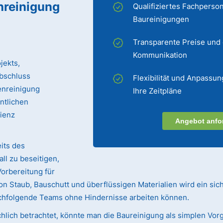
nreinigung
Qualifiziertes Fachperson
Baureinigungen
Transparente Preise und
Kommunikation
jekts,
bschluss
Flexibilität und Anpassun
enreinigung
Ihre Zeitpläne
entlichen
zienz
Angebot anfo
its des
ll zu beseitigen,
Vorbereitung für
n Staub, Bauschutt und überflüssigen Materialien wird ein sic
achfolgende Teams ohne Hindernisse arbeiten können.
hlich betrachtet, könnte man die Baureinigung als simplen Vorg