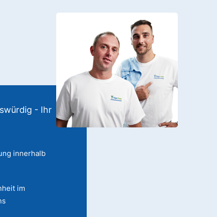
swürdig - Ihr
ung innerhalb
heit im
ns