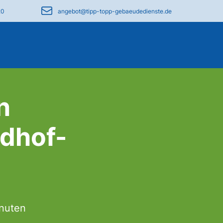
20
angebot@tipp-topp-gebaeudedienste.de
n
dhof-
inuten