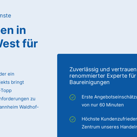
nste
gen
in
West
für
Zuverlässig und vertrauen
der ein
renommierter Experte für
Baureinigungen
ekts bringt
p-Topp
Erste Angebotseinschätz
Anforderungen zu
von nur 60 Minuten
 Mannheim Waldhof-
Höchste Kundenzufrieden
Zentrum unseres Handel