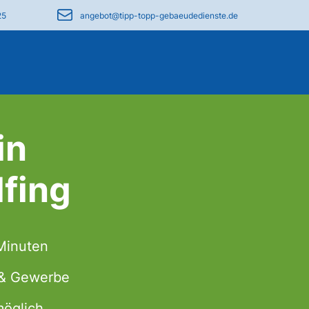
25
angebot@tipp-topp-gebaeudedienste.de
in
fing
 Minuten
t & Gewerbe
möglich