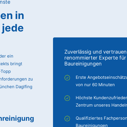
nste
gen
in
 jede
Zuverlässig und vertrauen
der ein
renommierter Experte für
Baureinigungen
ekts bringt
p-Topp
Erste Angebotseinschätz
Anforderungen zu
von nur 60 Minuten
München Daglfing
Höchste Kundenzufrieden
Zentrum unseres Handel
nreinigung
Qualifiziertes Fachperson
Baureinigungen