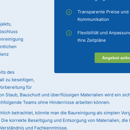
Transparente Preise und
Kommunikation
jekts,
bschluss
Flexibilität und Anpassun
enreinigung
Ihre Zeitpläne
entlichen
zienz
Angebot anfo
its des
ll zu beseitigen,
Vorbereitung für
n Staub, Bauschutt und überflüssigen Materialien wird ein sic
achfolgende Teams ohne Hindernisse arbeiten können.
hlich betrachtet, könnte man die Baureinigung als simplen Vorg
ie korrekte Beseitigung und Entsorgung von Materialien, die 
s Verständnis und Fachkenntnisse.