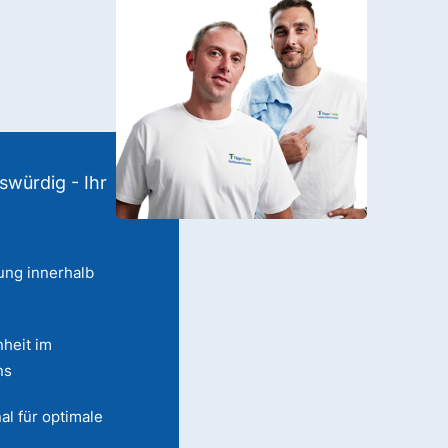
swürdig - Ihr
ung innerhalb
heit im
ns
al für optimale