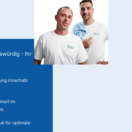
swürdig - Ihr
ung innerhalb
heit im
ns
al für optimale