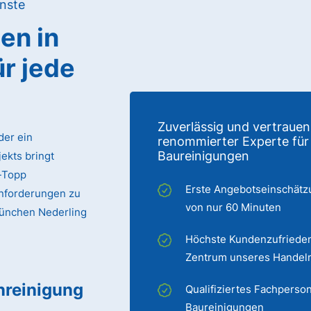
nste
gen
in
ür jede
Zuverlässig und vertrauen
der ein
renommierter Experte für
Baureinigungen
ekts bringt
p-Topp
Erste Angebotseinschätz
Anforderungen zu
von nur 60 Minuten
 München Nederling
Höchste Kundenzufrieden
Zentrum unseres Handel
nreinigung
Qualifiziertes Fachperson
Baureinigungen