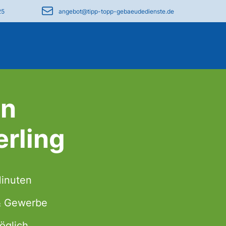
25
angebot@tipp-topp-gebaeudedienste.de
in
rling
Minuten
 & Gewerbe
öglich